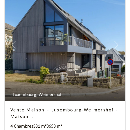
Previous
Next
Luxembourg, Weimershof
Vente Maison – Luxembourg-Weimershof -
Maison...
4 Chambres
381 m²
3
653 m²