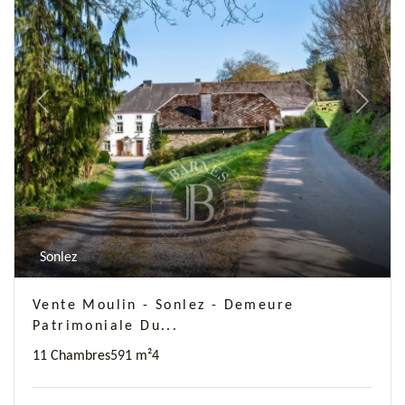
Previous
Next
Sonlez
Vente Moulin - Sonlez - Demeure
Patrimoniale Du...
11 Chambres
591 m²
4