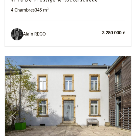
Villa De Prestige À Kockelscheuer
4 Chambres
345 m²
3 280 000 €
Alain REGO
Previous
Next