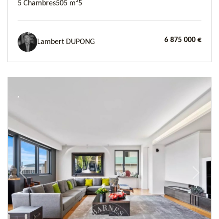
5 Chambres
505 m²
5
6 875 000 €
Lambert DUPONG
Previous
Next