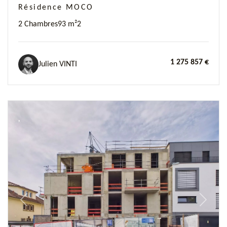
Résidence MOCO
2 Chambres
93 m²
2
1 275 857 €
Julien VINTI
Previous
Next