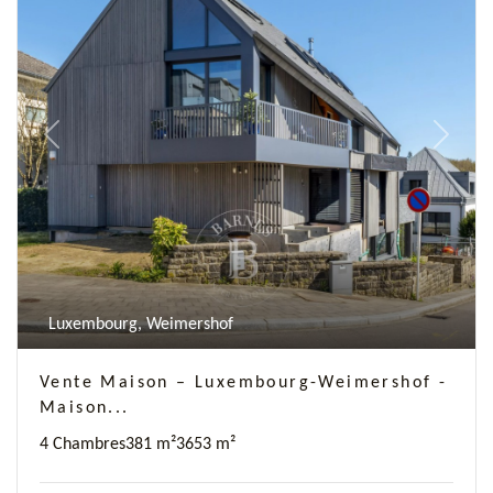
Previous
Next
Luxembourg, Weimershof
Vente Maison – Luxembourg-Weimershof -
Maison...
4 Chambres
381 m²
3
653 m²