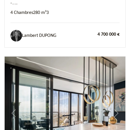
-...
4 Chambres
280 m²
3
4 700 000 €
Lambert DUPONG
Previous
Next