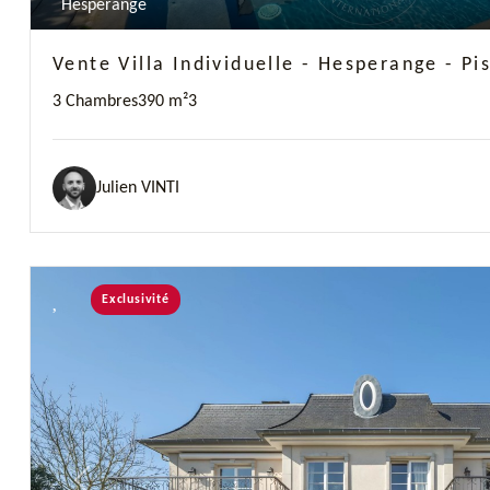
Hesperange
Vente Villa Individuelle - Hesperange - Pi
3 Chambres
390 m²
3
Julien VINTI
Exclusivité
Previous