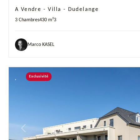
A Vendre - Villa - Dudelange
3 Chambres
430 m²
3
Marco KASEL
Exclusivité
Previous