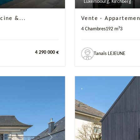
Luxembourg, Kirchberg
scine &...
Vente - Appartemen
4 Chambres
192 m²
3
4 290 000 €
Tanaïs LEJEUNE
Next
Previous