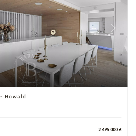
Next
 - Howald
2 495 000 €