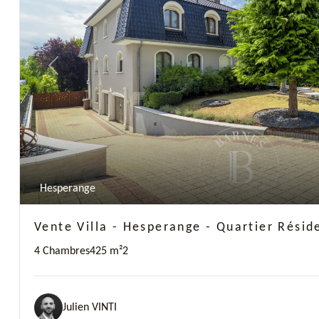
Previous
Hesperange
Vente Villa - Hesperange - Quartier Réside
4 Chambres
425 m²
2
Julien VINTI