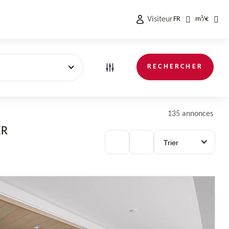
Visiteur
FR
m²
/
€
RECHERCHER
135 annonces
ER
Trier