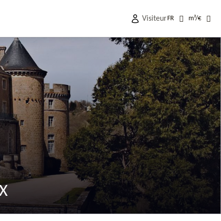
Visiteur
FR
m²
/
€
X