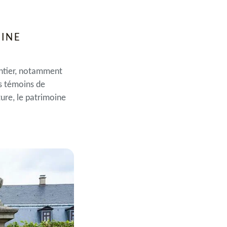
OINE
entier, notamment
es témoins de
ture, le patrimoine