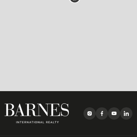
Leaflet
| Map data ©
OpenStreetMap
contributors, APG SYSTEM ©
Mapbox