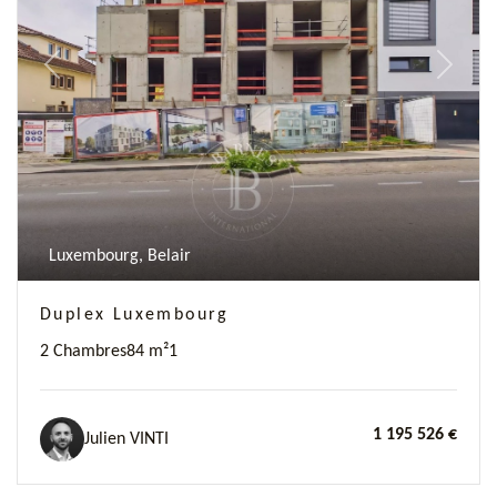
Previous
Next
Luxembourg, Belair
Duplex Luxembourg
2 Chambres
84 m²
1
1 195 526 €
Julien VINTI