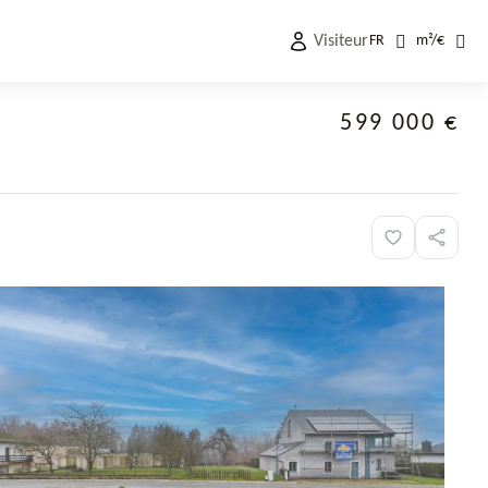
Visiteur
FR
m²
/
€
599 000 €