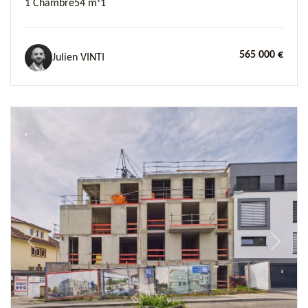
1 Chambre
54 m²
1
565 000 €
Julien VINTI
Previous
Next