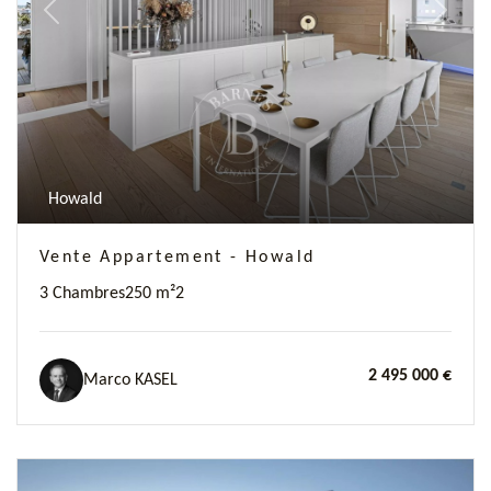
Previous
Next
Howald
Vente Appartement - Howald
3 Chambres
250 m²
2
2 495 000 €
Marco KASEL