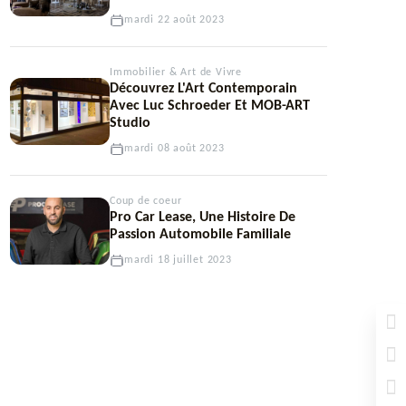
mardi 22 août 2023
Immobilier & Art de Vivre
Découvrez L'Art Contemporain
Avec Luc Schroeder Et MOB-ART
Studio
mardi 08 août 2023
Coup de coeur
Pro Car Lease, Une Histoire De
Passion Automobile Familiale
mardi 18 juillet 2023