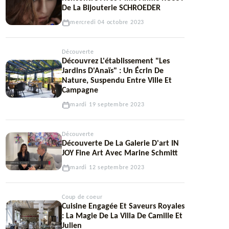
De La Bijouterie SCHROEDER
mercredi 04 octobre 2023
Découverte
Découvrez L'établissement "Les
Jardins D'Anaïs" : Un Écrin De
Nature, Suspendu Entre Ville Et
Campagne
mardi 19 septembre 2023
Découverte
Découverte De La Galerie D'art IN
JOY Fine Art Avec Marine Schmitt
mardi 12 septembre 2023
Coup de coeur
Cuisine Engagée Et Saveurs Royales
: La Magie De La Villa De Camille Et
Julien