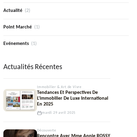
Actualité
(2)
Point Marché
(1)
Evénements
(1)
Actualités Récentes
Immobilier & Art de Vivre
Tendances Et Perspectives De
L'immobilier De Luxe International
En 2025
mardi 29 avril 2025
Découverte
Rencontre Avec Mme Annie ROSSY