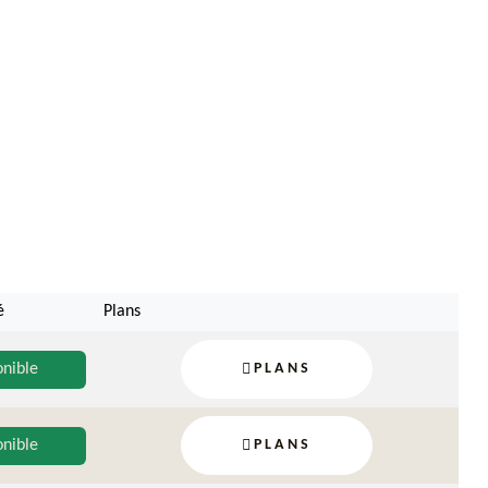
é
Plans
onible
PLANS
onible
PLANS