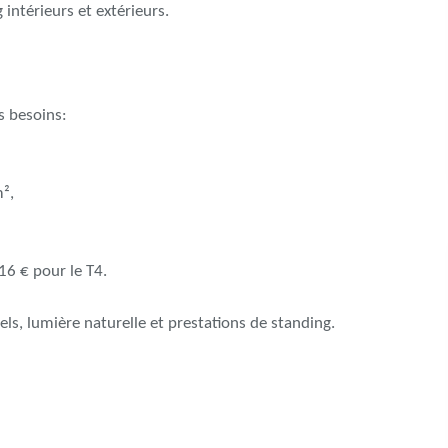
ntérieurs et extérieurs.
s besoins:
²,
16 € pour le T4.
ls, lumière naturelle et prestations de standing.