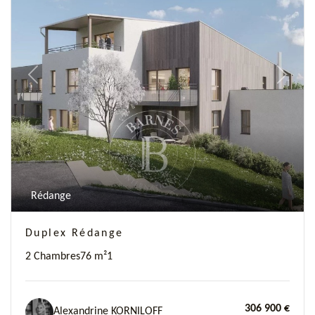
Previous
Next
Rédange
Duplex Rédange
2 Chambres
76 m²
1
306 900 €
Alexandrine KORNILOFF