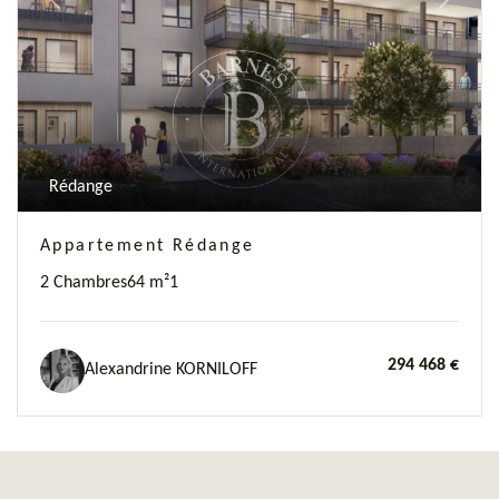
Previous
Next
Rédange
Appartement Rédange
2 Chambres
64 m²
1
294 468 €
Alexandrine KORNILOFF