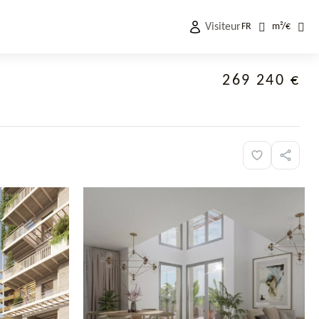
Visiteur
FR
m²
/
€
269 240 €