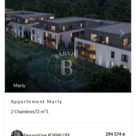
Previous
Next
Marly
Appartement Marly
2 Chambres
72 m²
1
294 574 €
Alexandrine KORNILOFF