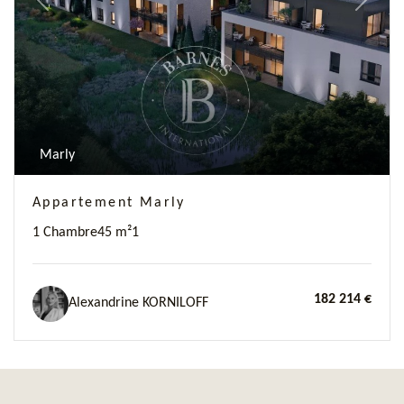
Previous
Next
Marly
Appartement Marly
1 Chambre
45 m²
1
182 214 €
Alexandrine KORNILOFF