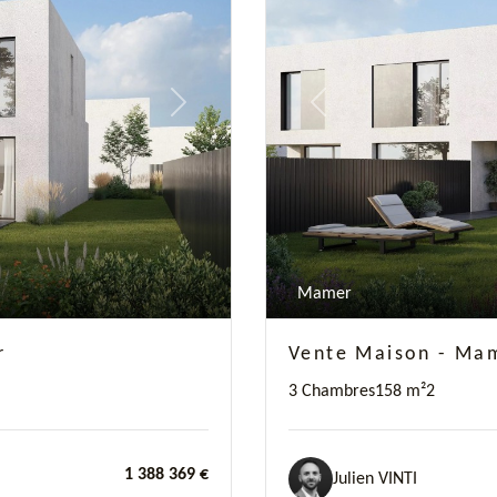
Next
Previous
Mamer
r
Vente Maison - Mam
3 Chambres
158 m²
2
1 388 369 €
Julien VINTI