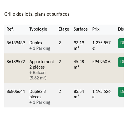
Grille des lots, plans et surfaces
Ref.
Typologie
Étage
Surface
Prix
Dispo
86189489
Duplex
2
93.19
1 275 857
Dis
+ 1 Parking
m²
€
86189572
Appartement
2
45.48
594 950 €
Dis
2 pièces
m²
+ Balcon
(5.62 m²)
86806644
Duplex 3
2
83.54
1 195 526
Dis
pièces
m²
€
+ 1 Parking