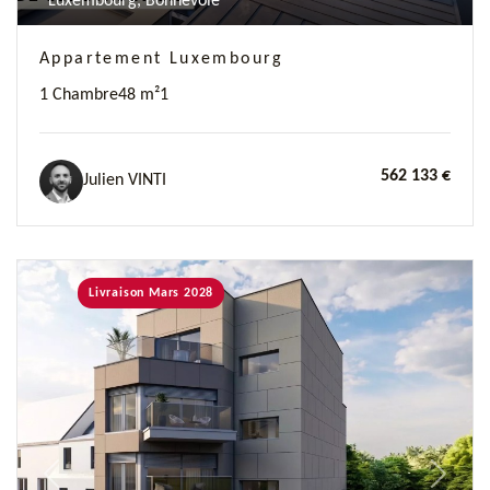
Luxembourg, Bonnevoie
Appartement Luxembourg
1 Chambre
48 m²
1
562 133 €
Julien VINTI
Livraison Mars 2028
Previous
Next