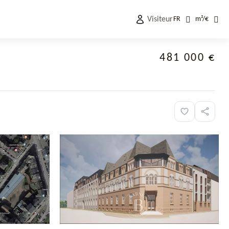
Visiteur
FR
m²
/
€
481 000 €