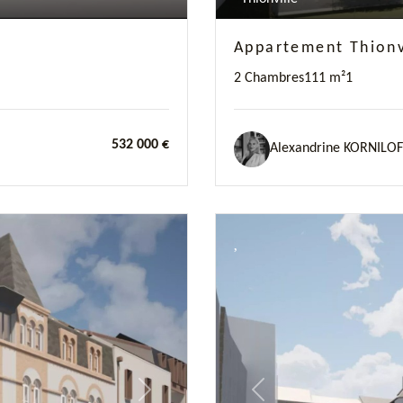
Appartement Thionv
2 Chambres
111 m²
1
532 000 €
Alexandrine KORNILOF
Next
Previous