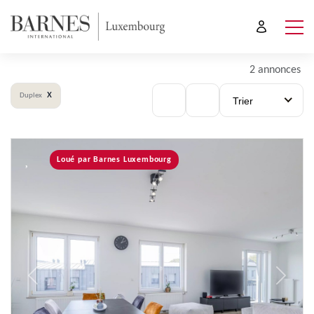
2 annonces
x
Duplex
Trier
Loué par Barnes Luxembourg
Previous
Next