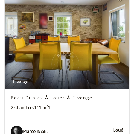
Previous
Next
Elvange
Beau Duplex À Louer À Elvange
2 Chambres
111 m²
1
Loué
Marco KASEL